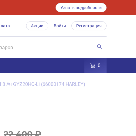
Узнать подробности
плата
Акции
Войти
Регистрация
0
4 8 Ач GYZ20HQ-Li (66000174 HARLEY)
22 400 ₽