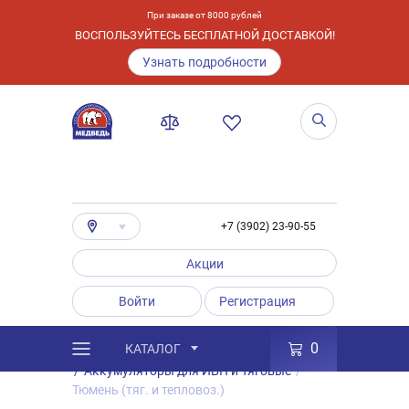
При заказе от 8000 рублей
ВОСПОЛЬЗУЙТЕСЬ БЕСПЛАТНОЙ ДОСТАВКОЙ!
Узнать подробности
+7 (3902) 23-90-55
Акции
Войти
Регистрация
0
КАТАЛОГ
/
Каталог
/
Товары
/
Аккумуляторы
/
Аккумуляторы для ИБП и Тяговые
/
Тюмень (тяг. и тепловоз.)