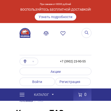
При заказе от 8000 рублей
ВОСПОЛЬЗУЙТЕСЬ БЕСПЛАТНОЙ ДОСТАВКОЙ!
Узнать подробности
+7 (3902) 23-90-55
Акции
Войти
Регистрация
0
КАТАЛОГ
/
Каталог
/
Товары
/
Аксессуары
/
Клеммы
/
ТАЗ