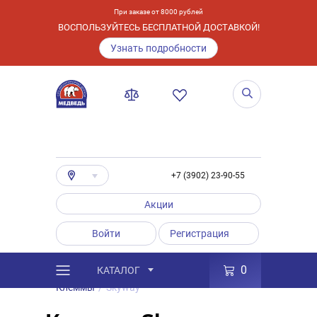
При заказе от 8000 рублей
ВОСПОЛЬЗУЙТЕСЬ БЕСПЛАТНОЙ ДОСТАВКОЙ!
Узнать подробности
+7 (3902) 23-90-55
Акции
Войти
Регистрация
0
КАТАЛОГ
/
Каталог
/
Товары
/
Аксессуары
/
Клеммы
/
Skyway