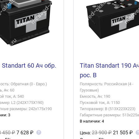
n Standart 60 Ач обр.
Titan Standart 190 А
рос. B
сть: Обратная (0 - Евро.)
Полярность: Российская (4 -
, Ач: 60
Грузовые)
й ток, А: 540
Емкость, Ач: 190
змер: L2 (242X175X190)
Пусковой ток, А: 1150
тные размеры: 242x175x190
Типоразмер: B (513X223X223)
чии: 3
Габаритные размеры: 513x225
В наличии: 4
8 450 ₽
7 628 ₽
23 900 ₽
21 505 ₽
?
?
Цена: