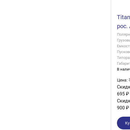
Tita
рос.
Полярно
Грузов
Емкость
Пусково
Типора
Габари
В нали
Цена:
Скидк
695 ₽
Скидк
900 ₽
Ку