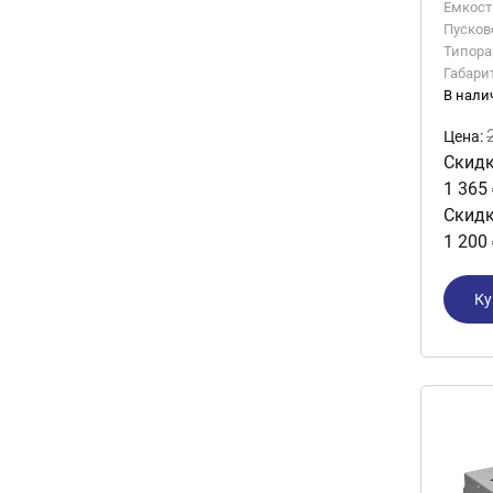
Емкость
Пусково
Типора
Габари
В нали
Цена:
Скидк
1 365
Скидк
1 200
Ку