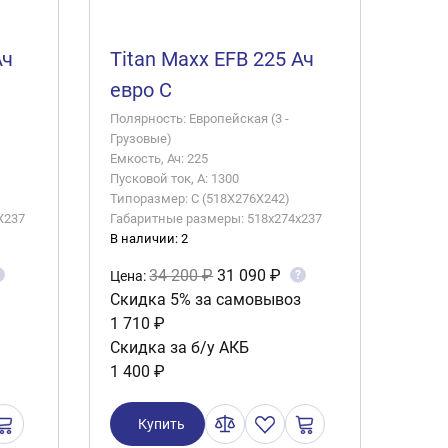
Ач
Titan Maxx EFB 225 Ач
евро C
Полярность: Европейская (3 -
Грузовые)
Емкость, Ач: 225
Пусковой ток, А: 1300
Типоразмер: C (518X276X242)
X237
Габаритные размеры: 518x274x237
В наличии: 2
34 200 ₽
31 090 ₽
?
Цена:
Скидка 5% за самовывоз
1 710 ₽
Скидка за б/у АКБ
1 400 ₽
Купить