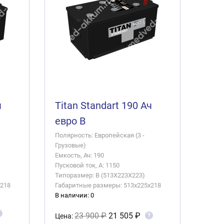
ч
Titan Standart 190 Ач
евро B
Полярность: Европейская (3 -
Грузовые)
Емкость, Ач: 190
Пусковой ток, А: 1150
Типоразмер: B (513X223X223)
x218
Габаритные размеры: 513x225x218
В наличии: 0
23 900 ₽
21 505 ₽
?
Цена: