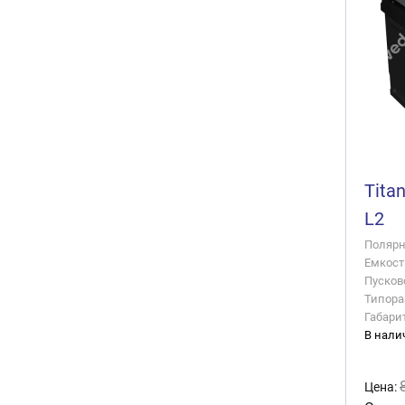
Tita
L2
Полярно
Емкость
Пусково
Типора
Габари
В нали
Цена: