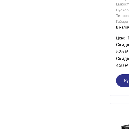
Емкость
Пусково
Типора
Габари
В нали
Цена:
Скидк
525 ₽
Скидк
450 ₽
Ку