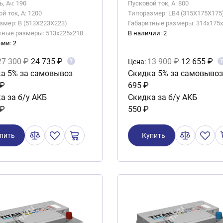
, Ач: 190
Пусковой ток, А: 800
й ток, А: 1200
Типоразмер: LB4 (315X175X175
змер: B (513X223X223)
Габаритные размеры: 314x175
тные размеры: 513x225x218
В наличии: 2
чии: 2
27 300 ₽
24 735 ₽
13 900 ₽
12 655 ₽
?
?
Цена:
а 5% за самовывоз
Скидка 5% за самовывоз
 ₽
695 ₽
а за б/у АКБ
Скидка за б/у АКБ
 ₽
550 ₽
пить
Купить