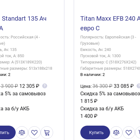
n Standart 135 Ач
Titan Maxx EFB 240 
 A
евро C
сть: Российская (4 -
Полярность: Европейская (3 -
ые)
Грузовые)
, Ач: 135
Емкость, Ач: 240
й ток, А: 850
Пусковой ток, А: 1300
змер: A (513X189X220)
Типоразмер: C (518X276X242)
тные размеры: 513x188x218
Габаритные размеры: 518X274
чии: 2
В наличии: 2
13 900 ₽
12 305 ₽
36 300 ₽
33 085 ₽
?
?
Цена:
а 5% за самовывоз
Скидка 5% за самовывоз
1 815 ₽
а за б/у АКБ
Скидка за б/у АКБ
1 400 ₽
пить
Купить