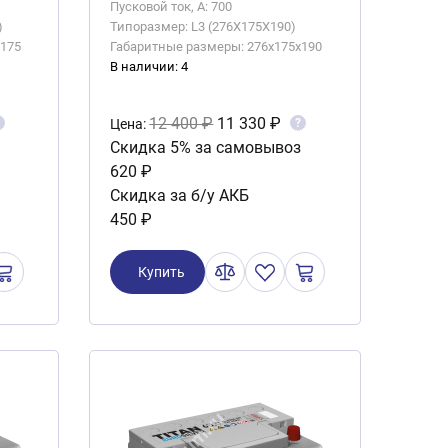
Пусковой ток, А: 700
)
Типоразмер: L3 (276X175X190)
x175
Габаритные размеры: 276x175x190
В наличии: 4
12 400 ₽
11 330 ₽
?
Цена:
Скидка 5% за самовывоз
620 ₽
Скидка за б/у АКБ
450 ₽
Купить