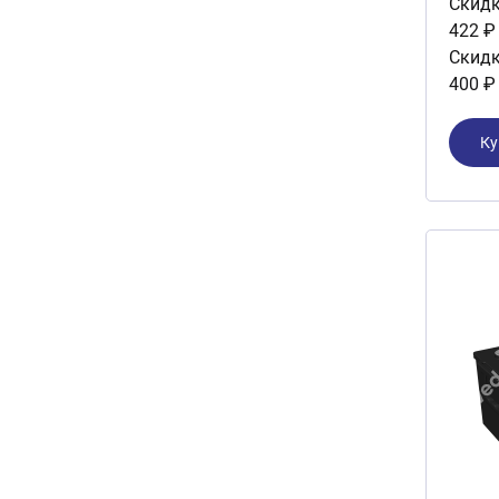
Скидк
422 ₽
Скидк
400 ₽
Ку