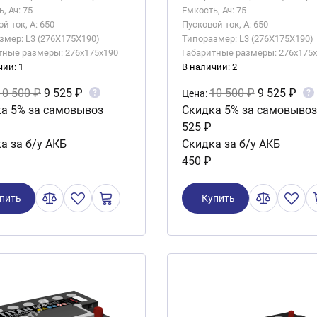
, Ач: 75
Емкость, Ач: 75
й ток, А: 650
Пусковой ток, А: 650
змер: L3 (276X175X190)
Типоразмер: L3 (276X175X190)
тные размеры: 276x175x190
Габаритные размеры: 276x175
чии: 1
В наличии: 2
10 500 ₽
9 525 ₽
10 500 ₽
9 525 ₽
?
?
Цена:
а 5% за самовывоз
Скидка 5% за самовывоз
525 ₽
а за б/у АКБ
Скидка за б/у АКБ
450 ₽
пить
Купить