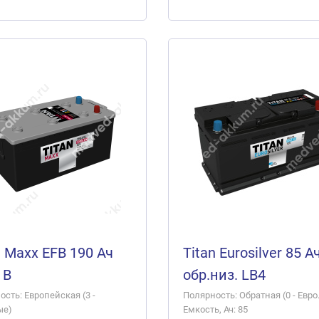
n Maxx EFB 190 Ач
Titan Eurosilver 85 А
 B
обр.низ. LB4
сть: Европейская (3 -
Полярность: Обратная (0 - Евро.
ые)
Емкость, Ач: 85