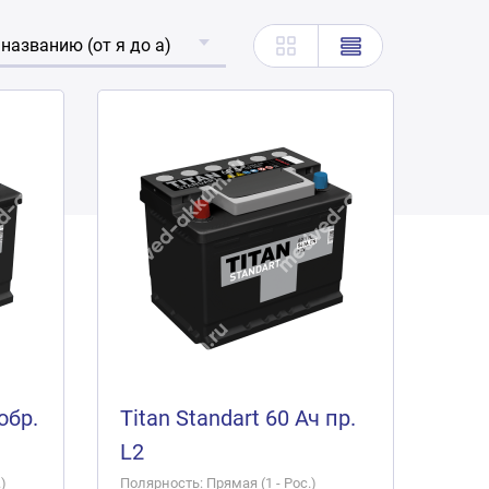
 названию (от я до а)
обр.
Titan Standart 60 Ач пр.
L2
)
Полярность: Прямая (1 - Рос.)