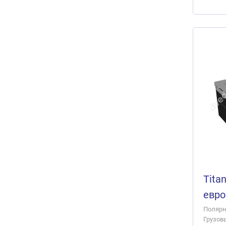
Tita
евро
Полярно
Грузов