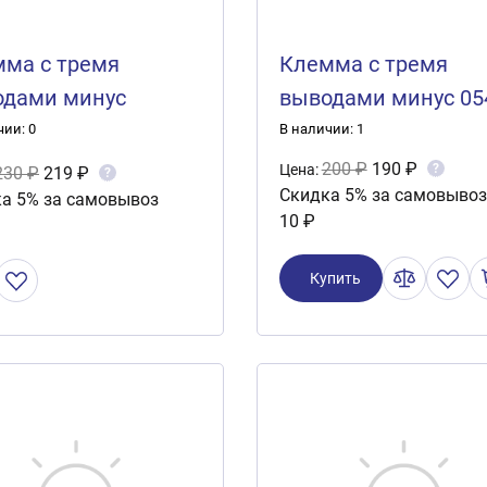
ма с тремя
Клемма с тремя
одами минус
выводами минус 05
137
чии: 0
В наличии: 1
200 ₽
190 ₽
?
Цена:
230 ₽
219 ₽
?
Скидка 5% за самовывоз
а 5% за самовывоз
10 ₽
Купить