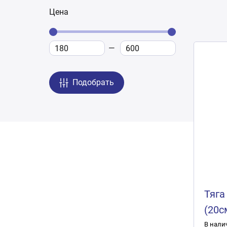
Цена
Подобрать
Тяга
(20с
В нали