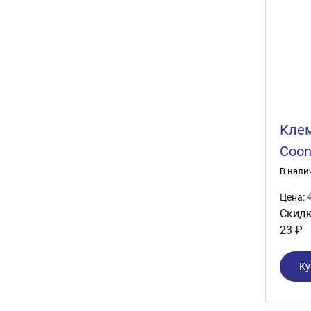
Клем
Coon
В нали
Цена:
Скидк
23 ₽
Ку