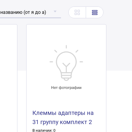
 названию (от я до а)
Клеммы адаптеры на
31 группу комплект 2
шт. 00575
В наличии: 0