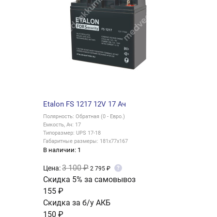
Etalon FS 1217 12V 17 Ач
Полярность: Обратная (0 - Евро.)
Емкость, Ач: 17
Типоразмер: UPS 17-18
Габаритные размеры: 181x77x167
В наличии: 1
3 100 ₽
Цена:
?
2 795 ₽
Скидка 5% за самовывоз
155 ₽
Скидка за б/у АКБ
150 ₽