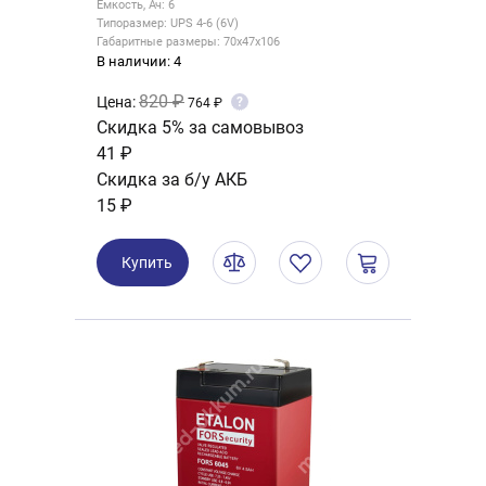
Емкость, Ач: 6
Типоразмер: UPS 4-6 (6V)
Габаритные размеры: 70x47x106
В наличии: 4
820 ₽
Цена:
?
764 ₽
Скидка 5% за самовывоз
41 ₽
Скидка за б/у АКБ
15 ₽
Купить