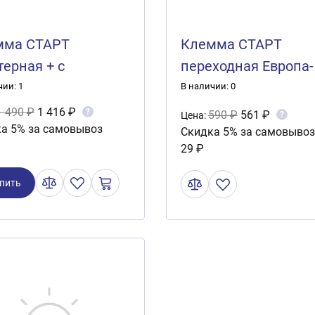
мма СТАРТ
Клемма СТАРТ
терная + с
переходная Европа-
мычкой 1м. 35мм.
Япония (свинец)
чии: 1
В наличии: 0
нец)
1 490 ₽
1 416 ₽
?
590 ₽
561 ₽
?
Цена:
а 5% за самовывоз
Скидка 5% за самовывоз
29 ₽
пить