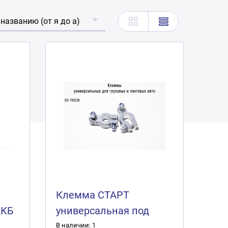
 названию (от я до а)
Клемма СТАРТ
АКБ
универсальная под
ь)
болт 2 шт. (свинец)
В наличии: 1