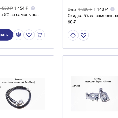
ь)
1 530 ₽
1 454 ₽
?
1 200 ₽
1 140 ₽
?
Цена:
а 5% за самовывоз
Скидка 5% за самовывоз
60 ₽
пить