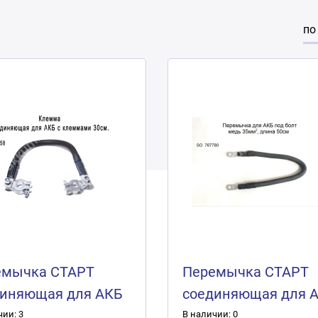
по
емычка СТАРТ
Перемычка СТАРТ
диняющая для АКБ
соединяющая для 
еммами 30см.
под болт 50см. (мед
чии: 3
В наличии: 0