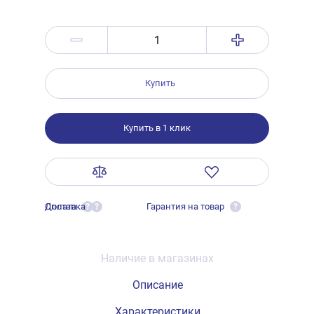
Купить
Купить в 1 клик
Оплата
Доставка
Гарантия на товар
?
?
?
Наличие в магазинах
Описание
Характеристики