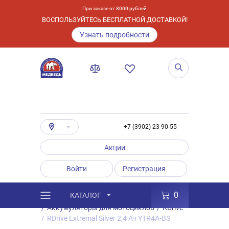
При заказе от 8000 рублей
ВОСПОЛЬЗУЙТЕСЬ БЕСПЛАТНОЙ ДОСТАВКОЙ!
Узнать подробности
+7 (3902) 23-90-55
Акции
Войти
Регистрация
0
КАТАЛОГ
/
Каталог
/
Товары
/
Аккумуляторы
/
Аккумуляторы для мотоциклов
/
RDrive
/
RDrive Extremal Silver 2,4 Ач YTR4A-BS