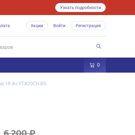
Узнать подробности
плата
Акции
Войти
Регистрация
0
lver 18 Ач YTX20CH-BS
6 200 ₽