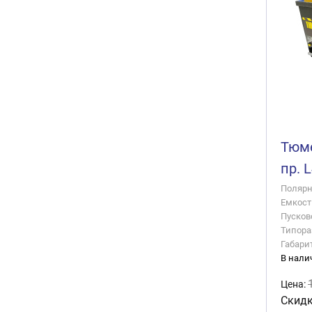
Тюме
пр. 
Полярно
Емкость
Пусково
Типора
Габари
В нали
Цена:
Скидк