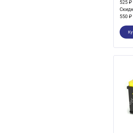
525 ₽
Скидк
550 ₽
Ку