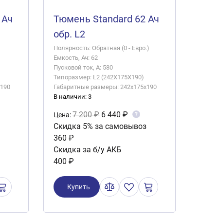
 Ач
Тюмень Standard 62 Ач
обр. L2
Полярность: Обратная (0 - Евро.)
Емкость, Ач: 62
Пусковой ток, А: 580
Типоразмер: L2 (242X175X190)
x190
Габаритные размеры: 242x175x190
В наличии: 3
7 200 ₽
6 440 ₽
?
Цена:
Скидка 5% за самовывоз
360 ₽
Скидка за б/у АКБ
400 ₽
Купить