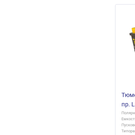
Тюме
пр. 
Полярно
Емкость
Пусково
Типора