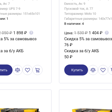
, Ач: 7
Емкость, Ач: 9
змер: UPS 7-9
Пусковой ток, А: 77
тные размеры: 151x65x101
Типоразмер: Moto 10
чии: 1
Габаритные размеры: 140x77x1
В наличии: 4
2 050 ₽
1 898 ₽
1 530 ₽
1 404 ₽
?
?
Цена:
а 5% за самовывоз
Скидка 5% за самовывоз
76 ₽
а за б/у АКБ
Скидка за б/у АКБ
50 ₽
пить
Купить