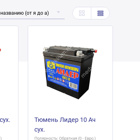
 названию (от я до а)
сух.
Тюмень Лидер 10 Ач
сух.
)
Полярность: Обратная (0 - Евро.)