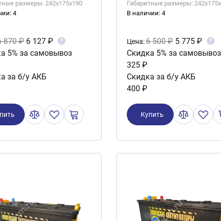
тные размеры: 242x175x190
Габаритные размеры: 242x175
чии: 4
В наличии: 4
6 870 ₽
6 127 ₽
6 500 ₽
5 775 ₽
?
?
Цена:
а 5% за самовывоз
Скидка 5% за самовывоз
325 ₽
а за б/у АКБ
Скидка за б/у АКБ
400 ₽
пить
Купить