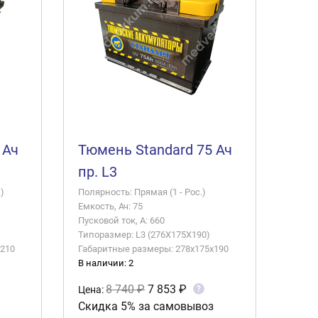
 Ач
Тюмень Standard 75 Ач
пр. L3
)
Полярность: Прямая (1 - Рос.)
Емкость, Ач: 75
Пусковой ток, А: 660
Типоразмер: L3 (276X175X190)
x210
Габаритные размеры: 278x175x190
В наличии: 2
8 740 ₽
7 853 ₽
?
Цена:
Скидка 5% за самовывоз