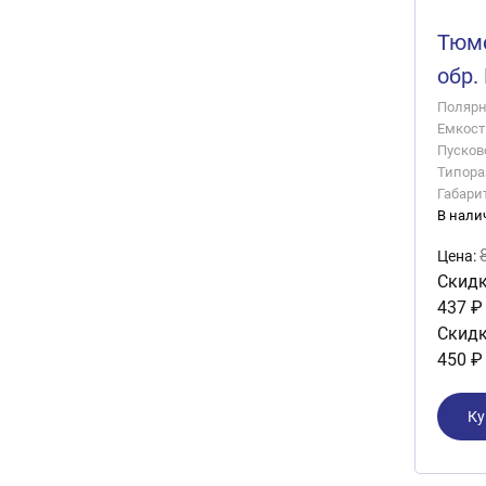
Тюме
обр.
Полярно
Емкость
Пусково
Типора
Габари
В нали
Цена:
Скидк
437 ₽
Скидк
450 ₽
Ку