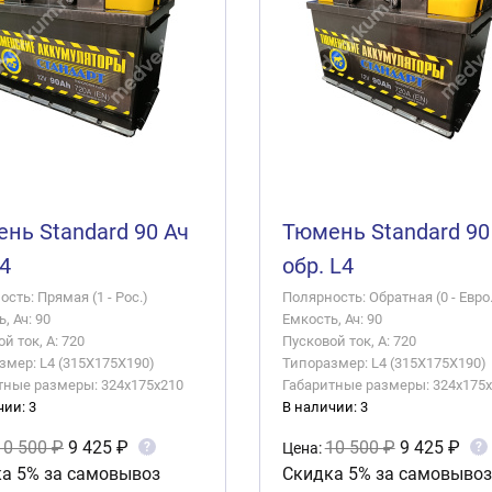
нь Standard 90 Ач
Тюмень Standard 90
L4
обр. L4
сть: Прямая (1 - Рос.)
Полярность: Обратная (0 - Евро.
, Ач: 90
Емкость, Ач: 90
й ток, А: 720
Пусковой ток, А: 720
змер: L4 (315X175X190)
Типоразмер: L4 (315X175X190)
тные размеры: 324x175x210
Габаритные размеры: 324x175
чии: 3
В наличии: 3
10 500 ₽
9 425 ₽
10 500 ₽
9 425 ₽
?
?
Цена:
а 5% за самовывоз
Скидка 5% за самовывоз