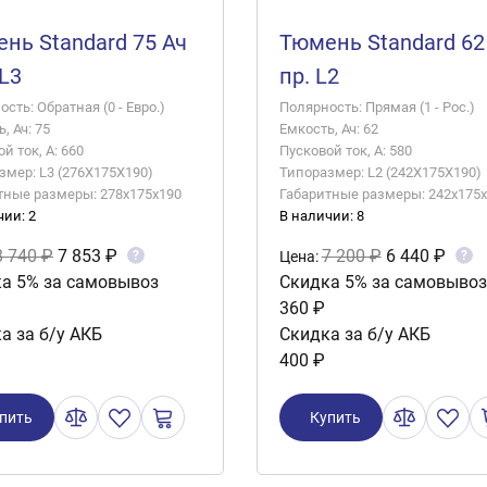
нь Standard 75 Ач
Тюмень Standard 62
 L3
пр. L2
сть: Обратная (0 - Евро.)
Полярность: Прямая (1 - Рос.)
, Ач: 75
Емкость, Ач: 62
й ток, А: 660
Пусковой ток, А: 580
змер: L3 (276X175X190)
Типоразмер: L2 (242X175X190)
тные размеры: 278x175x190
Габаритные размеры: 242x175
чии: 2
В наличии: 8
8 740 ₽
7 853 ₽
7 200 ₽
6 440 ₽
?
?
Цена:
а 5% за самовывоз
Скидка 5% за самовывоз
360 ₽
а за б/у АКБ
Скидка за б/у АКБ
400 ₽
пить
Купить