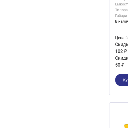
Емкость
Типора
Габари
В нали
Цена:
Скидк
102 ₽
Скидк
50 ₽
Ку