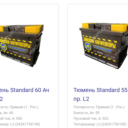
нь Standard 60 Ач
Тюмень Standard 55
L2
пр. L2
сть: Прямая (1 - Рос.)
Полярность: Прямая (1 - Рос.)
, Ач: 60
Емкость, Ач: 55
й ток, А: 550
Пусковой ток, А: 525
змер: L2 (242X175X190)
Типоразмер: L2 (242X175X190)