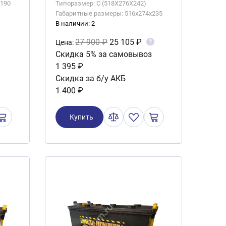
x190
Типоразмер: C (518X276X242)
Габаритные размеры: 516x274x235
В наличии: 2
27 900 ₽
25 105 ₽
?
Цена:
Скидка 5% за самовывоз
1 395 ₽
Скидка за б/у АКБ
1 400 ₽
Купить