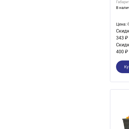
Габари
В нали
Цена:
Скидк
343 ₽
Скидк
400 ₽
Ку