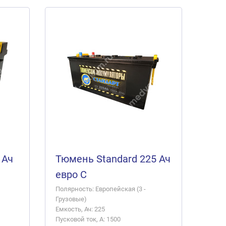
 Ач
Тюмень Standard 225 Ач
евро C
Полярность: Европейская (3 -
Грузовые)
Емкость, Ач: 225
Пусковой ток, А: 1500