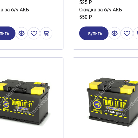
525 ₽
а за б/у АКБ
Скидка за б/у АКБ
550 ₽
пить
Купить