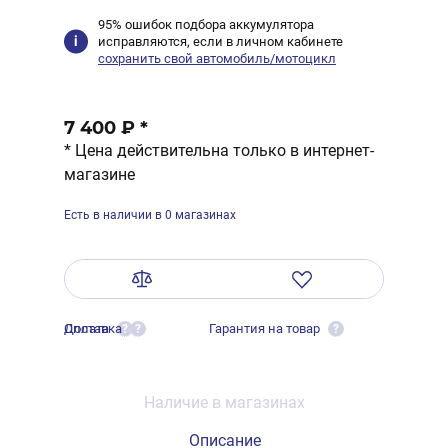
95% ошибок подбора аккумулятора
исправляются, если в личном кабинете
сохранить свой автомобиль/мотоцикл
7 400 ₽
*
* Цена действительна только в интернет-
магазине
Есть в наличии в 0 магазинах
Оплата
Доставка
Гарантия на товар
?
?
?
Наличие в магазинах
Описание