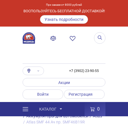
При заказе от 8000 рублей
ВОСПОЛЬЗУЙТЕСЬ БЕСПЛАТНОЙ ДОСТАВКОЙ!
Узнать подробности
+7 (3902) 23-90-55
Акции
Войти
Регистрация
0
КАТАЛОГ
/
Каталог
/
Товары
/
Аккумуляторы
/
Аккумуляторы для автомобилей
/
Atlas
/
Atlas SMF 44 Ач пр. SMF46B19R