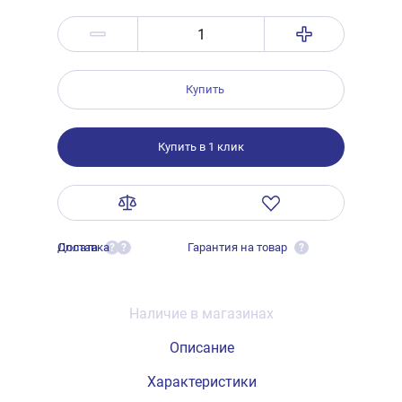
Купить
Купить в 1 клик
Оплата
Доставка
Гарантия на товар
?
?
?
Наличие в магазинах
Описание
Характеристики