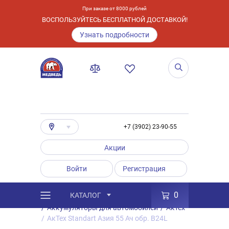
При заказе от 8000 рублей
ВОСПОЛЬЗУЙТЕСЬ БЕСПЛАТНОЙ ДОСТАВКОЙ!
Узнать подробности
+7 (3902) 23-90-55
Акции
Войти
Регистрация
0
КАТАЛОГ
/
Каталог
/
Товары
/
Аккумуляторы
/
Аккумуляторы для автомобилей
/
Актех
/
АкТех Standart Азия 55 Ач обр. B24L